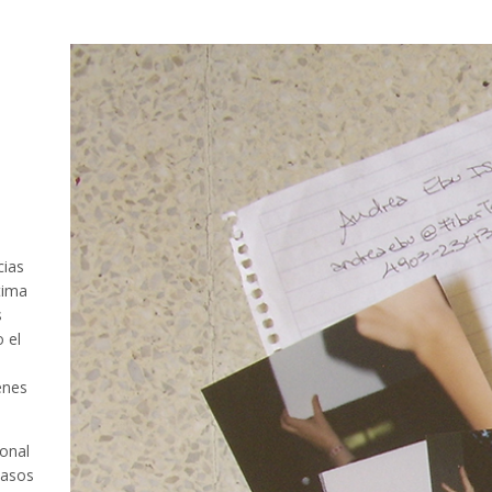
cias
tima
s
 el
enes
onal
casos