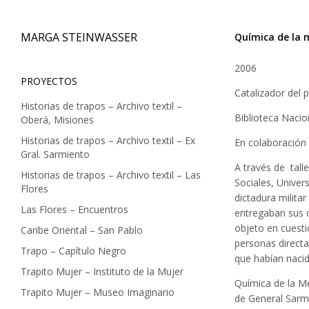
MARGA STEINWASSER
Química de la 
Skip
2006
PROYECTOS
to
Catalizador del 
Historias de trapos – Archivo textil –
content
Biblioteca Nacio
Oberá, Misiones
Historias de trapos – Archivo textil – Ex
En colaboración 
Gral. Sarmiento
A través de tall
Historias de trapos – Archivo textil – Las
Sociales, Univer
Flores
dictadura milita
Las Flores – Encuentros
entregaban sus 
objeto en cuesti
Caribe Oriental – San Pablo
personas directa
Trapo – Capítulo Negro
que habían naci
Trapito Mujer – Instituto de la Mujer
Química de la M
Trapito Mujer – Museo Imaginario
de General Sarmi