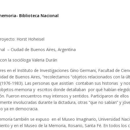
memoria- Biblioteca Nacional
proyecto: Horst Hoheisel
nal – Ciudad de Buenos Aires, Argentina
con la socióloga Valeria Durán
eres en el Instituto de Investigaciones Gino Germani, Facultad de Cien
sidad de Buenos Aires, “recolectamos “objetos relacionados con la úl
r (1976-1983). Las personas que asistían contaban sus historias y no
objetos-memoria y escritos donde detallaban por qué habían elegido
ón. Fueron encuentros muy intensos y sentidos. Participaron de ellos
mente involucradas durante la dictadura, otras “que no sabían” y jóv
do ya en democracia.
emoria también se expuso en el Museo Imaginario, Universidad Naci
ento y en el Museo de la Memoria, Rosario, Santa Fé. En todos los 