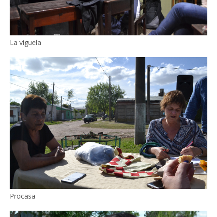
La viguela
Procasa